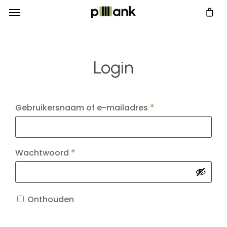
Menu
Skip
Menu
to
main
content
Login
Vereist
Gebruikersnaam of e-mailadres
*
Vereist
Wachtwoord
*
Onthouden