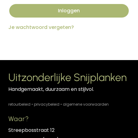
Inloggen
Je wachtwoord vergeten?
Uitzonderlijke Snijplanken
Handgemaakt, duurzaam en stijlvol.
retourbeleid
•
privacybeleid
•
algemene voorwaarden
Waar?
Streepbosstraat 12