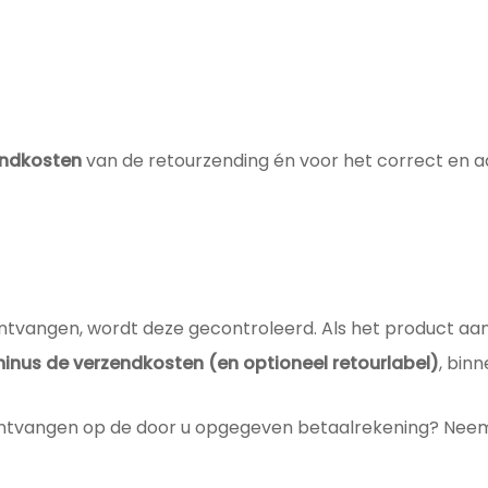
endkosten
van de retourzending én voor het correct en 
ontvangen, wordt deze gecontroleerd. Als het product a
inus de verzendkosten (en optioneel retourlabel)
, bin
 ontvangen op de door u opgegeven betaalrekening? Neem