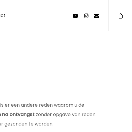
Menu
youtube
instagram
email
act
of is er een andere reden waarom u de
n na ontvangst
zonder opgave van reden
ur gezonden te worden.