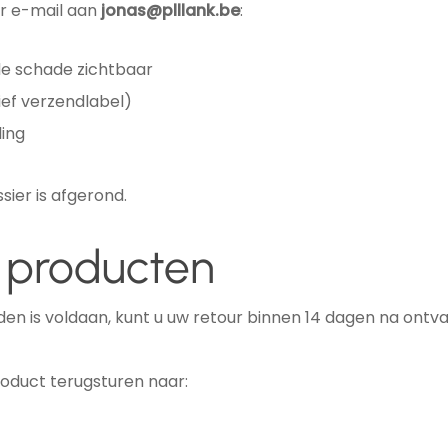
er e-mail aan
jonas@plllank.be
:
 de schade zichtbaar
ief verzendlabel)
ing
sier is afgerond.
 producten
 is voldaan, kunt u uw retour binnen 14 dagen na ontva
roduct terugsturen naar: