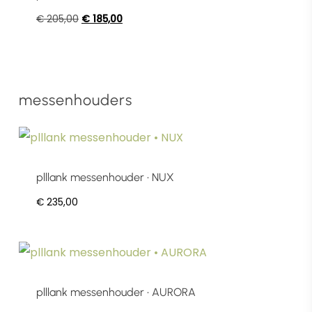
Oorspronkelijke
Huidige
€
205,00
€
185,00
prijs
prijs
was:
is:
€ 205,00.
€ 185,00.
messenhouders
plllank messenhouder • NUX
€
235,00
plllank messenhouder • AURORA