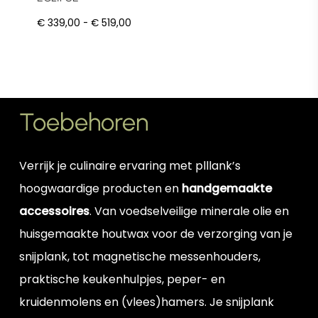
heeft
Prijsklasse:
€
339,00
-
€
519,00
meerdere
€ 339,00
variaties.
tot
Deze
€ 519,00
optie
Toebehoren
kan
gekozen
Verrijk je culinaire ervaring met plllank’s
worden
hoogwaardige producten en
handgemaakte
op
accessoires
. Van voedselveilige minerale olie en
de
huisgemaakte houtwax voor de verzorging van je
productpagina
snijplank, tot magnetische messenhouders,
praktische keukenhulpjes, peper- en
kruidenmolens en (vlees)hamers. Je snijplank