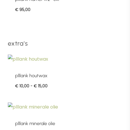
€
95,00
extra's
Dit
product
plllank houtwax
heeft
Prijsklasse:
€
10,00
-
€
15,00
meerdere
€ 10,00
variaties.
tot
Deze
€ 15,00
optie
plllank minerale olie