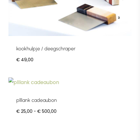
de
productpagina
kookhulpje / deegschraper
€
49,00
Dit
product
plllank cadeaubon
heeft
Prijsklasse:
€
25,00
-
€
500,00
meerdere
€ 25,00
variaties.
tot
Deze