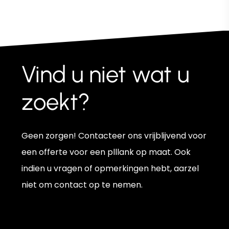
€ 500,00
optie
kan
gekozen
worden
Vind
u
niet
wat
u
op
zoekt?
de
productpagina
Geen zorgen! Contacteer ons vrijblijvend voor
een offerte voor een plllank op maat. Ook
indien u vragen of opmerkingen hebt, aarzel
niet om contact op te nemen.