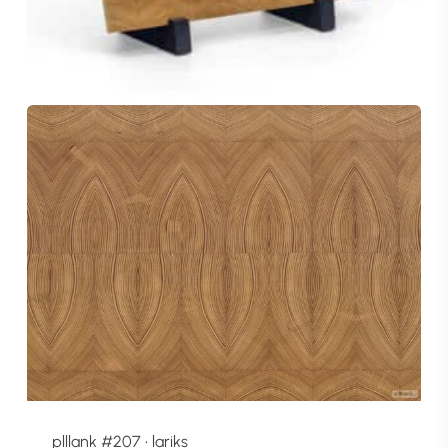
plllank #207 • lariks