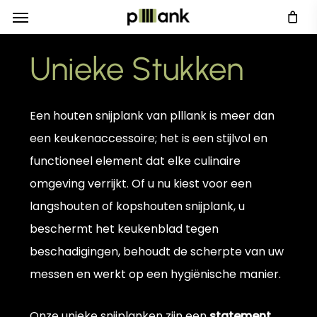
Menu
Skip
to
main
Unieke
Stukken
content
Een houten snijplank van plllank is
meer dan
een keukenaccessoire
; het is een stijlvol en
functioneel element dat elke culinaire
omgeving verrijkt. Of u nu kiest voor een
langshouten of kopshouten snijplank, u
beschermt het keukenblad tegen
beschadigingen, behoudt de scherpte van uw
messen en werkt op een hygiënische manier.
Onze unieke snijplanken zijn een
statement