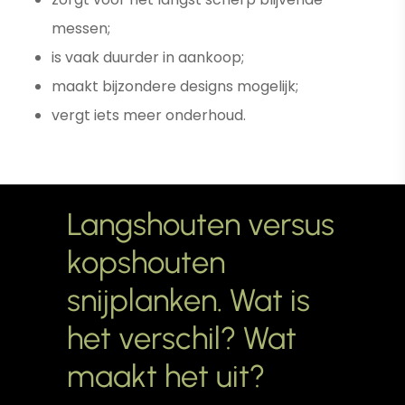
messen;
is vaak duurder in aankoop;
maakt bijzondere designs mogelijk;
vergt iets meer onderhoud.
Langshouten
versus
kopshouten
snijplanken.
Wat
is
het
verschil?
Wat
maakt
het
uit?