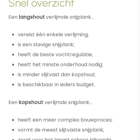
Snel overzicht
Een
langshout
verlijmde snijplank…
vereist één enkele verlijming;
is een stevige snijplank;
heeft de beste vochtregulatie;
heeft het minste onderhoud nodig;
is minder slijtvast dan kopshout;
is beschikbaar in ieders budget.
Een
kopshout
verlijmde snijplank…
heeft een meer complex bouwproces;
vormt de meest slijtvaste snijplank;
zorgt voor het langst scherp blijvende