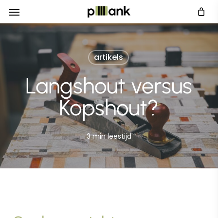
Menu
Skip
Menu
to
main
content
artikels
Langshout versus
Kopshout?
3 min leestijd