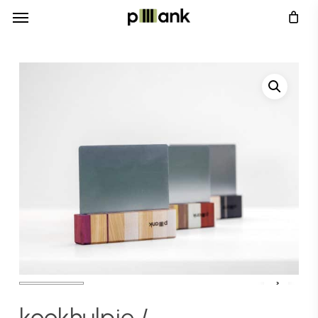
Menu
Skip
Menu
to
main
content
kookhulpje /