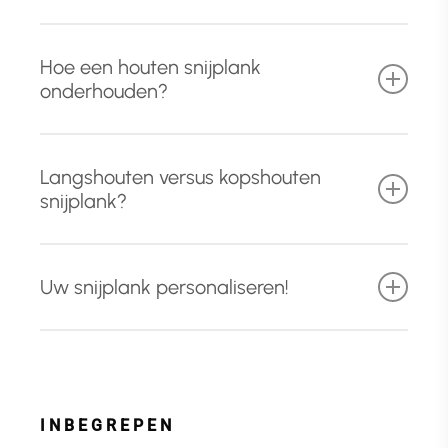
Naast het gebruik van hoog
kwalitatief en
Hoe een houten snijplank
foutvrij massief hardhout
, ondergaat iedere
onderhouden?
houten snijplank drie behandelingen die
zorgen voor een uitmuntende duurzaamheid.
Met een paar eenvoudige aandachtspunten
Langshouten versus kopshouten
houdt u uw houten snijplank in topconditie.
Tijdens het schuurproces worden de
snijplank?
vezels opgezet en terug geschuurd
. Dit
Voor dagelijks gebruik:
zorgt dat u uw snijplank zonder zorgen
Een
langshouten snijplank
is een sterke,
Uw snijplank personaliseren!
met water kunt afspoelen en de gladheid
stabiele en zeer onderhoudsvriendelijke keuze.
Was de snijplank na gebruik af met warm
langdurig blijft behouden.
Omdat de houtvezels in de lengte lopen,
water. Kan eventueel met zeep, maar best
Iedere snijplank kan gepersonaliseerd worden
Na het opschuren, wordt elke snijplank
reguleert dit type plank vocht veel beter. Het
niet met een agressief afwasmiddel.
met uw naam (of namen), initialen, (eigen)
behandeld met
kwalitatieve en
is een ideale snijplank voor dagelijks gebruik
Voedselresten die vasthangen aan het
illustratief ontwerp, het logo van uw bedrijf…
voedselveilige olie
. De houtvaten nemen
met een minimum aan onderhoud, zonder in
oppervlak kan u met een keukenschraper
INBEGREPEN
Personalisatie kan een grote meerwaarde