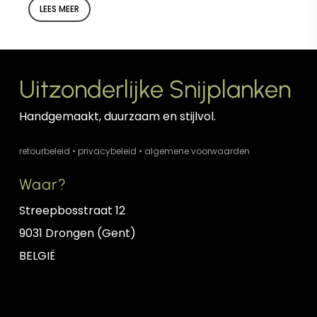
geleidelijk verdwijnen. Iedere snijplank van
LEES MEER
plllank heeft echter ook een olie
→ Lees meer over houtkwaliteit
behandeling gekregen waardoor de vaten
geïmpregneerd zijn met olie. Hoe langer je
Uitzonderlijke Snijplanken
de snijplank gebruikt zonder de waslaag,
hoe meer ook die olie zal verdwijnen.
Handgemaakt, duurzaam en stijlvol.
Je kan de waslaag eenvoudig opnieuw
retourbeleid
•
privacybeleid
•
algemene voorwaarden
aanbrengen met behulp van een
Waar?
microvezel doek en het potje
huisgemaakte wax op basis van bijenwas
Streepbosstraat 12
die je bij de snijplank hebt gekregen. Indien
9031 Drongen (Gent)
niet meer voorhanden, kan je steeds een
BELGIË
nieuw potje aankopen in de webshop
. Bij
vergaande uitdroging kan het nodig zijn