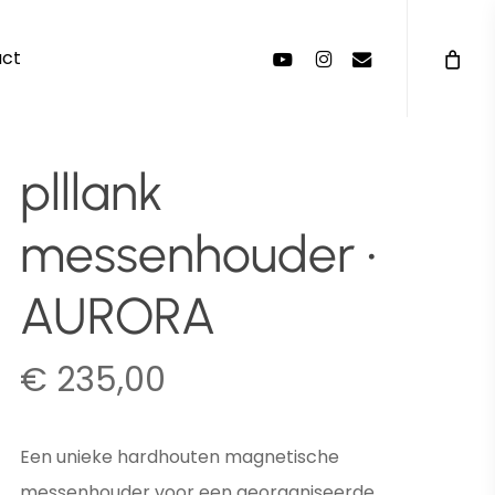
Menu
youtube
instagram
email
act
plllank
messenhouder •
AURORA
€
235,00
Een unieke hardhouten magnetische
messenhouder voor een georganiseerde