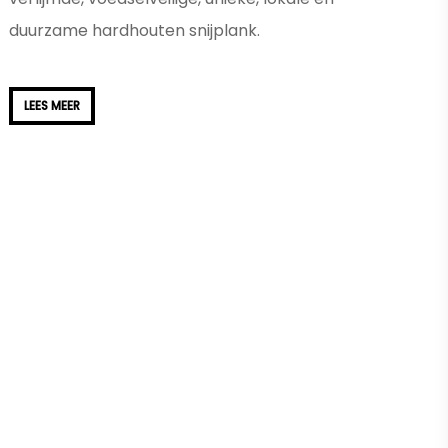
duurzame hardhouten snijplank.
Lees meer
LEES MEER