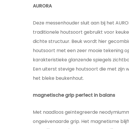
AURORA
Deze messenhouder sluit aan bij het AUROR
traditionele houtsoort gebruikt voor keuk
dichte structuur. Beuk wordt hier gecombin
houtsoort met een zeer mooie tekening op
karakteristieke glanzende spiegels zichtba
Een uiterst stevige houtsoort die met zij
het bleke beukenhout.
magnetische grip perfect in balans
Met naadloos geïntegreerde neodymiumm
ongeëvenaarde grip. Het magnetisme blijft 