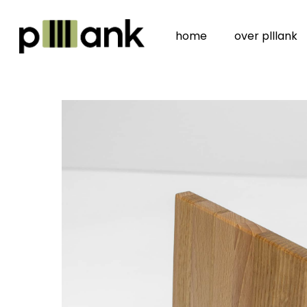
Skip
to
home
over plllank
main
content