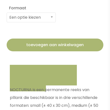
Formaat
Een optie kiezen
toevoegen aan winkelwagen
Samenstelling van deze unieke
snijplank
NOCTURNA is een permanente reeks van
plllank die beschikbaar is in drie verschillende
formaten: small (± 40 x 30 cm), medium (± 50