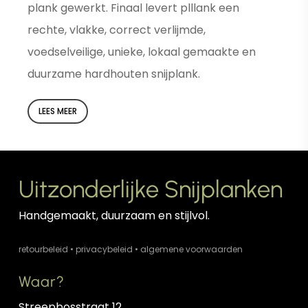
plank gewerkt. Finaal levert plllank een
rechte, vlakke, correct verlijmde,
voedselveilige, unieke, lokaal gemaakte en
duurzame hardhouten snijplank.
LEES MEER
Uitzonderlijke Snijplanken
Handgemaakt, duurzaam en stijlvol.
retourbeleid
•
privacybeleid
•
algemene voorwaarden
Waar?
Streepbosstraat 12