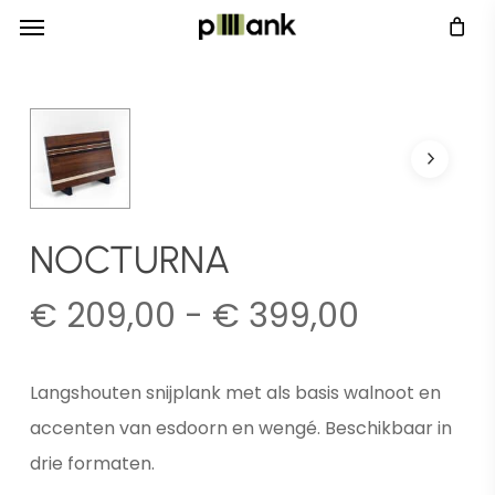
Menu
Skip
Menu
to
main
content
NOCTURNA
Prijsklas
€
209,00
-
€
399,00
€ 209,0
tot
Langshouten snijplank met als basis walnoot en
€ 399,0
accenten van esdoorn en wengé. Beschikbaar in
drie formaten.