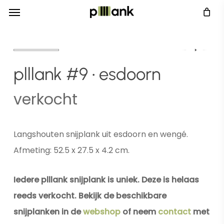
Menu
Skip
Menu
to
main
content
plllank #9 • esdoorn
verkocht
Langshouten snijplank uit esdoorn en wengé.
Afmeting: 52.5 x 27.5 x 4.2 cm.
Iedere plllank snijplank is uniek. Deze is helaas
reeds verkocht. Bekijk de beschikbare
snijplanken in de
webshop
of neem
contact
met