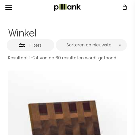
Menu
Skip
Menu
Close
to
Filters
main
Winkel
content
Sorteren op nieuwste
Filters
Gesorte
Resultaat 1–24 van de 60 resultaten wordt getoond
op
nieuwste