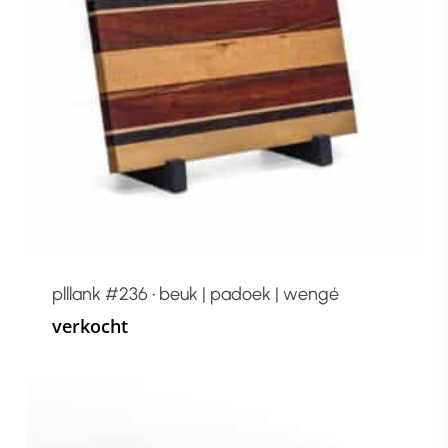
plllank #236 • beuk | padoek | wengé
verkocht