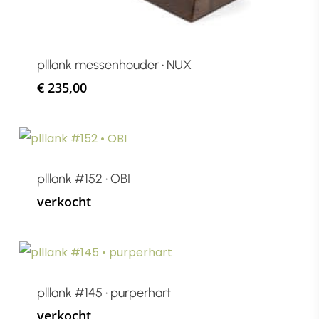
plllank messenhouder • NUX
€
235,00
plllank #152 • OBI
verkocht
plllank #145 • purperhart
verkocht