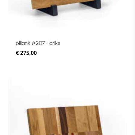
plllank #207 • lariks
€
275,00