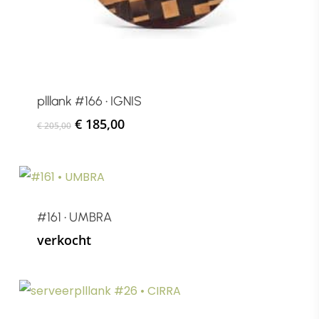
plllank #166 • IGNIS
Oorspronkelijke
Huidige
€
185,00
€
205,00
prijs
prijs
was:
is:
€ 205,00.
€ 185,00.
#161 • UMBRA
verkocht