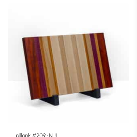
plllank #209 • NIJI