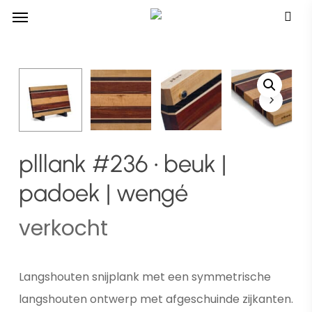
Menu
Skip
Menu
to
main
content
plllank #236 • beuk |
padoek | wengé
verkocht
Langshouten snijplank met een symmetrische
langshouten ontwerp met afgeschuinde zijkanten.