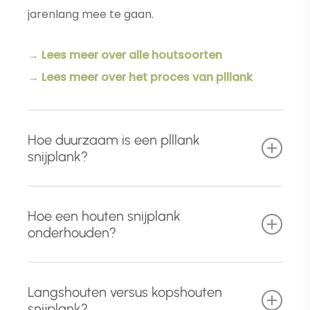
jarenlang mee te gaan.
→ Lees meer over alle houtsoorten
→ Lees meer over het proces van plllank
Hoe duurzaam is een plllank
snijplank?
Naast het gebruik van hoog
kwalitatief en
Hoe een houten snijplank
foutvrij massief hardhout
, ondergaat iedere
onderhouden?
houten snijplank drie behandelingen die
zorgen voor een uitmuntende duurzaamheid.
Met een paar eenvoudige aandachtspunten
Langshouten versus kopshouten
houdt u uw houten snijplank in topconditie.
Tijdens het schuurproces worden de
snijplank?