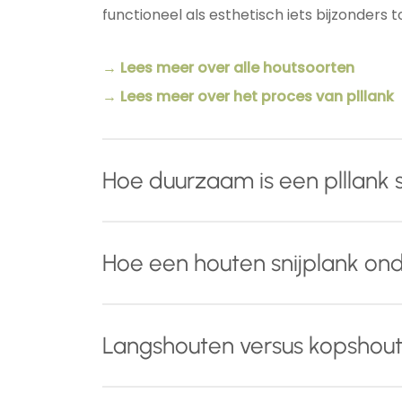
functioneel als esthetisch iets bijzonders
→ Lees meer over alle houtsoorten
→ Lees meer over het proces van plllank
Hoe duurzaam is een plllank s
Naast het gebruik van hoog
kwalitatief en
Hoe een houten snijplank o
houten snijplank drie behandelingen die 
Tijdens het schuurproces worden de
v
Met een paar eenvoudige aandachtspunten 
Langshouten versus kopshout
u uw snijplank zonder zorgen met water
Voor dagelijks gebruik:
behouden.
Een
langshouten snijplank
is een sterke, 