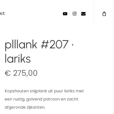
Menu
youtube
instagram
email
act
plllank #207 •
lariks
€
275,00
Kopshouten snijplank uit puur lariks met
een rustig, golvend patroon en zacht
afgeronde zijkanten.