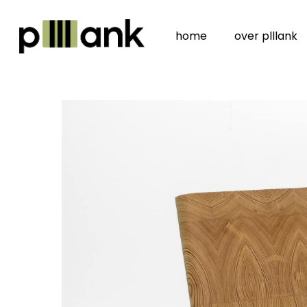
Skip
to
home
over plllank
main
content