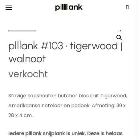
Menu
Skip
Menu
to
main
content
plllank #103 • tigerwood |
walnoot
verkocht
Stevige kopshouten butcher block uit Tigerwood,
Amerikaanse notelaar en padoek. Afmeting: 39 x
28 x 4 cm.
Iedere plllank snijplank is uniek. Deze is helaas