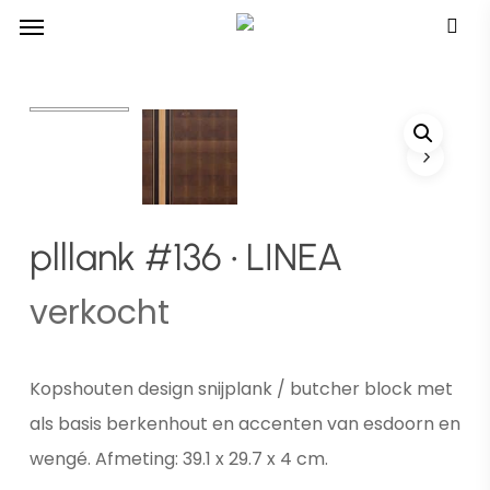
Menu
Skip
Menu
to
main
content
plllank #136 • LINEA
verkocht
Kopshouten design snijplank / butcher block met
als basis berkenhout en accenten van esdoorn en
wengé. Afmeting: 39.1 x 29.7 x 4 cm.