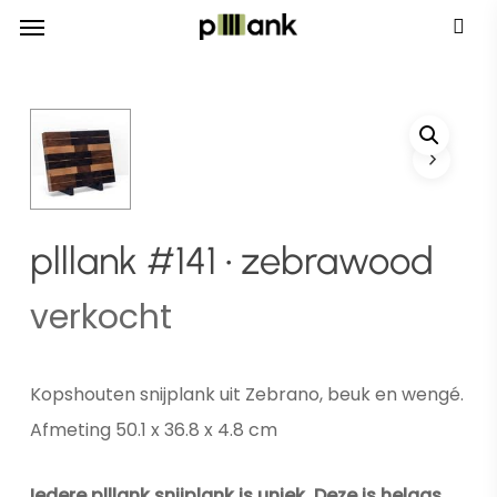
Menu
Skip
Menu
to
main
content
plllank #141 • zebrawood
verkocht
Kopshouten snijplank uit Zebrano, beuk en wengé.
Afmeting 50.1 x 36.8 x 4.8 cm
Iedere plllank snijplank is uniek. Deze is helaas