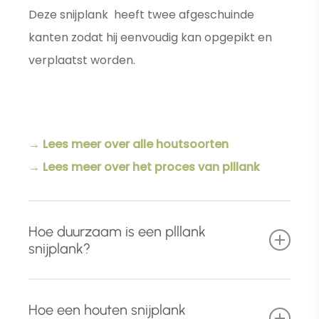
Deze snijplank heeft twee afgeschuinde
kanten zodat hij eenvoudig kan opgepikt en
verplaatst worden.
→ Lees meer over alle houtsoorten
→ Lees meer over het proces van plllank
Hoe duurzaam is een plllank
snijplank?
Naast het gebruik van hoog
kwalitatief en
Hoe een houten snijplank
foutvrij massief hardhout
, ondergaat iedere