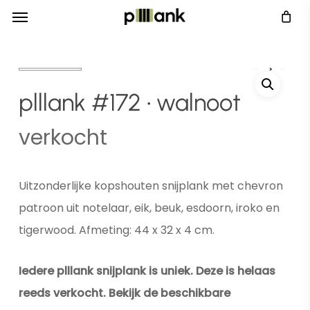
Menu
Skip
Menu
to
main
content
plllank #172 • walnoot
verkocht
Uitzonderlijke kopshouten snijplank met chevron
patroon uit notelaar, eik, beuk, esdoorn, iroko en
tigerwood. Afmeting: 44 x 32 x 4 cm.
Iedere plllank snijplank is uniek. Deze is helaas
reeds verkocht. Bekijk de beschikbare