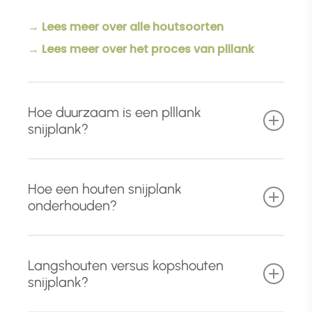
→ Lees meer over alle houtsoorten
→ Lees meer over het proces van plllank
Hoe duurzaam is een plllank
snijplank?
Naast het gebruik van hoog
kwalitatief en
Hoe een houten snijplank
foutvrij massief hardhout
, ondergaat iedere
onderhouden?
houten snijplank drie behandelingen die
zorgen voor een uitmuntende duurzaamheid.
Met een paar eenvoudige aandachtspunten
Langshouten versus kopshouten
houdt u uw houten snijplank in topconditie.
Tijdens het schuurproces worden de
snijplank?
vezels opgezet en terug geschuurd
. Dit
Voor dagelijks gebruik: