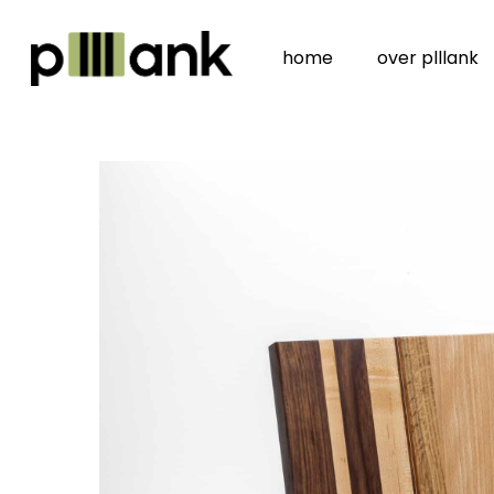
Skip
to
home
over plllank
main
content