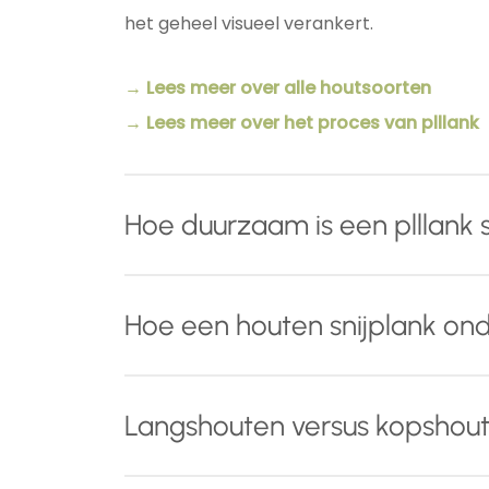
het geheel visueel verankert.
→ Lees meer over alle houtsoorten
→ Lees meer over het proces van plllank
Hoe duurzaam is een plllank s
Naast het gebruik van hoog
kwalitatief en
Hoe een houten snijplank o
houten snijplank drie behandelingen die 
Tijdens het schuurproces worden de
v
Met een paar eenvoudige aandachtspunten 
Langshouten versus kopshout
u uw snijplank zonder zorgen met water
Voor dagelijks gebruik:
behouden.