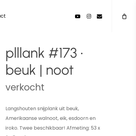
Menu
youtube
instagram
email
act
plllank #173 •
beuk | noot
verkocht
Langshouten snijplank uit beuk,
Amerikaanse walnoot, eik, esdoorn en
iroko. Twee beschikbaar! Afmeting: 53 x