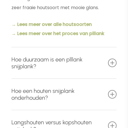
zeer fraaie houtsoort met mooie glans.
→ Lees meer over alle houtsoorten
→ Lees meer over het proces van plllank
Hoe duurzaam is een plllank
snijplank?
Naast het gebruik van hoog
kwalitatief en
Hoe een houten snijplank
foutvrij massief hardhout
, ondergaat iedere
onderhouden?
houten snijplank drie behandelingen die
zorgen voor een uitmuntende duurzaamheid.
Met een paar eenvoudige aandachtspunten
Langshouten versus kopshouten
houdt u uw houten snijplank in topconditie.
Tijdens het schuurproces worden de