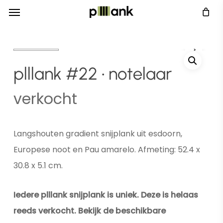
Menu
Skip
Menu
to
main
content
plllank #22 • notelaar
verkocht
Langshouten gradient snijplank uit esdoorn,
Europese noot en Pau amarelo. Afmeting: 52.4 x
30.8 x 5.1 cm.
Iedere plllank snijplank is uniek. Deze is helaas
reeds verkocht. Bekijk de beschikbare