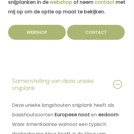
snijplanken in de
webshop
of neem
contact
met
mij op om de optie op maat te bekijken.
WEBSHOP
CONTACT
Samenstelling van deze unieke
snijplank
Deze unieke langshouten snijplank heeft als
basishoutsoorten
Europese noot
en
esdoorn
.
Waar Amerikaanse walnoot een typisch
donkerbruine kleur heeft, is de kleur van