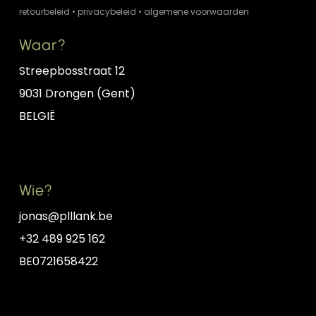
retourbeleid
•
privacybeleid
•
algemene voorwaarden
aanbrengen met behulp van een
Waar?
microvezel doek en het potje
huisgemaakte wax op basis van bijenwas
Streepbosstraat 12
die je bij de snijplank hebt gekregen. Indien
9031 Drongen (Gent)
niet meer voorhanden, kan je steeds een
BELGIË
nieuw potje aankopen in de webshop
. Bij
vergaande uitdroging kan het nodig zijn
om eerst te behandelen met
minerale olie
.
Wie?
jonas@plllank.be
→ Lees meer over het onderhoud
→ Lees
+32 489 925 162
meer over voedselveiligheid
BE0721658422