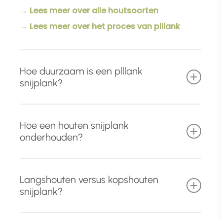
→ Lees meer over alle houtsoorten
→ Lees meer over het proces van plllank
Hoe duurzaam is een plllank
snijplank?
Naast het gebruik van hoog
kwalitatief en
Hoe een houten snijplank
foutvrij massief hardhout
, ondergaat iedere
onderhouden?
houten snijplank drie behandelingen die
zorgen voor een uitmuntende duurzaamheid.
Met een paar eenvoudige aandachtspunten
Langshouten versus kopshouten
houdt u uw houten snijplank in topconditie.
Tijdens het schuurproces worden de
snijplank?
vezels opgezet en terug geschuurd
. Dit
Voor dagelijks gebruik:
zorgt dat u uw snijplank zonder zorgen
Een
langshouten snijplank
is een sterke,