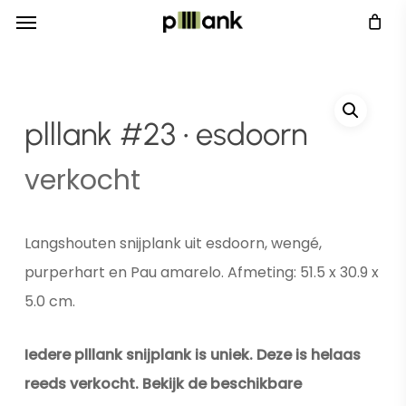
Menu
Skip
Menu
to
main
content
plllank #23 • esdoorn
verkocht
Langshouten snijplank uit esdoorn, wengé,
purperhart en Pau amarelo. Afmeting: 51.5 x 30.9 x
5.0 cm.
Iedere plllank snijplank is uniek. Deze is helaas
reeds verkocht. Bekijk de beschikbare