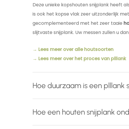
Deze unieke kopshouten snijplank heeft al
is ook het kopse vlak zeer uitzonderlijk met
gecomplementeerd met het zeer taaie
h
slijtvaste snijplank. Uw messen zullen u dan
→ Lees meer over alle houtsoorten
→ Lees meer over het proces van plllank
Hoe duurzaam is een plllank s
Naast het gebruik van hoog
kwalitatief en
Hoe een houten snijplank o
een uitmuntende duurzaamheid.