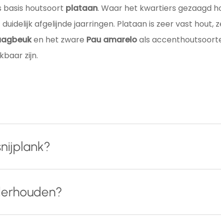
s basis houtsoort
plataan
. Waar het kwartiers gezaagd ho
 duidelijk afgelijnde jaarringen. Plataan is zeer vast hout,
aagbeuk
en het zware
Pau amarelo
als accenthoutsoorte
kbaar zijn.
nijplank?
 foutvrij massief hardhout
, ondergaat iedere houten snij
nderhouden?