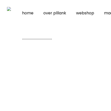
Skip
to
home
over plllank
webshop
ma
main
content