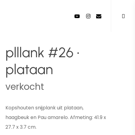
Menu
youtube
instagram
email
plllank #26 •
plataan
verkocht
Kopshouten snijplank uit plataan,
haagbeuk en Pau amarelo. Afmeting: 41.9 x
27.7 x 3.7 cm.