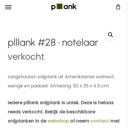
Menu
Skip
Menu
to
main
content
plllank #28 • notelaar
verkocht
Langshouten snijplank uit Amerikaanse walnoot,
wengé en padoek. Afmeting: 50 x 35 x 4.5 cm.
Iedere plllank snijplank is uniek. Deze is helaas
reeds verkocht. Bekijk de beschikbare
snijplanken in de
webshop
of neem
contact
met