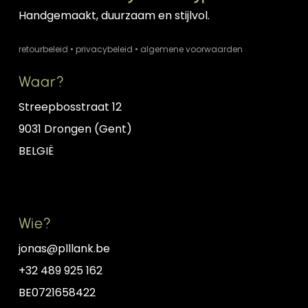
hoe meer ook die olie zal verdwijnen.
Handgemaakt, duurzaam en stijlvol.
Je kan de waslaag eenvoudig opnieuw
retourbeleid
•
privacybeleid
•
algemene voorwaarden
aanbrengen met behulp van een
Waar?
microvezel doek en het potje
huisgemaakte wax op basis van bijenwas
Streepbosstraat 12
die je bij de snijplank hebt gekregen. Indien
9031 Drongen (Gent)
niet meer voorhanden, kan je steeds een
BELGIË
nieuw potje aankopen in de webshop
. Bij
vergaande uitdroging kan het nodig zijn
om eerst te behandelen met
minerale olie
.
Wie?
jonas@plllank.be
→ Lees meer over het onderhoud
→ Lees
+32 489 925 162
meer over voedselveiligheid
BE0721658422