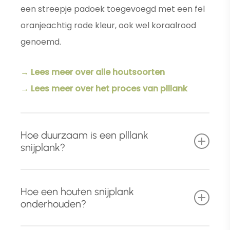
een streepje padoek toegevoegd met een fel
oranjeachtig rode kleur, ook wel koraalrood
genoemd.
→ Lees meer over alle houtsoorten
→ Lees meer over het proces van plllank
Hoe duurzaam is een plllank
snijplank?
Naast het gebruik van hoog
kwalitatief en
Hoe een houten snijplank
foutvrij massief hardhout
, ondergaat iedere
onderhouden?
houten snijplank drie behandelingen die
zorgen voor een uitmuntende duurzaamheid.