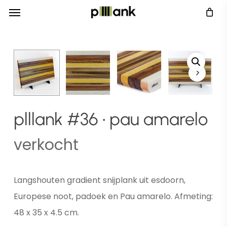
Menu
Skip
Menu
to
main
content
plllank #36 • pau amarelo
verkocht
Langshouten gradient snijplank uit esdoorn,
Europese noot, padoek en Pau amarelo. Afmeting:
48 x 35 x 4.5 cm.