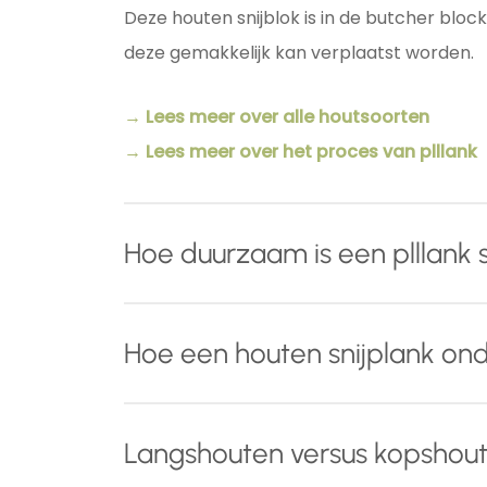
Deze houten snijblok is in de butcher bloc
deze gemakkelijk kan verplaatst worden.
→ Lees meer over alle houtsoorten
→ Lees meer over het proces van plllank
Hoe duurzaam is een plllank s
Naast het gebruik van hoog
kwalitatief en
Hoe een houten snijplank o
houten snijplank drie behandelingen die 
Tijdens het schuurproces worden de
v
Met een paar eenvoudige aandachtspunten 
Langshouten versus kopshout
u uw snijplank zonder zorgen met water
Voor dagelijks gebruik: