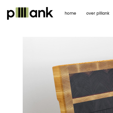
Skip
to
home
over plllank
main
content