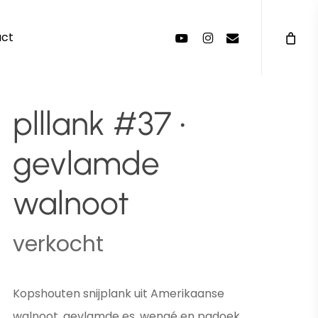
Menu
youtube
instagram
email
act
plllank #37 •
gevlamde
walnoot
verkocht
Kopshouten snijplank uit Amerikaanse
walnoot, gevlamde es, wengé en padoek.