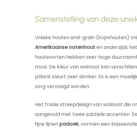
Samenstelling van deze uniek
Unieke houten end-grain (kopshouten) snij
Amerikaanse notenhout
en anderzijds h
houtsoorten hebben zeer hoge duurzaamh
mooi. De kleur van walnoot kan verschille
plllank kleurt zeer donker. Es is een moei
zorg verzaagd worden.
Het fraaie streepdesign van walnoot die o
aangevuld met twee subtiele accenten. Een 
fijne lijnen
padoek
, vormen een klassevolle