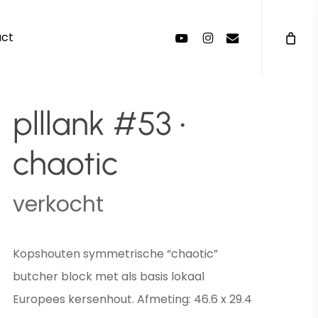
Menu
youtube
instagram
email
act
plllank #53 •
chaotic
verkocht
Kopshouten symmetrische “chaotic”
butcher block met als basis lokaal
Europees kersenhout. Afmeting: 46.6 x 29.4