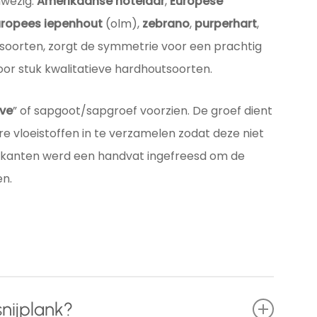
nwezig:
Amerikaanse notelaar
,
Europese
uropees iepenhout
(olm),
zebrano
,
purperhart
,
soorten, zorgt de symmetrie voor een prachtig
or stuk kwalitatieve hardhoutsoorten.
ove
” of sapgoot/sapgroef voorzien. De groef dient
re vloeistoffen in te verzamelen zodat deze niet
ijkanten werd een handvat ingefreesd om de
en.
nijplank?