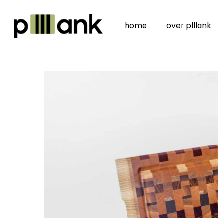
Skip
to
home
over plllank
main
content