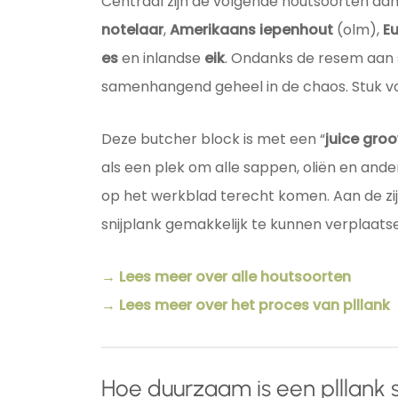
Centraal zijn de volgende houtsoorten aa
notelaar
,
Amerikaans iepenhout
(olm),
E
es
en inlandse
eik
. Ondanks de resem aan 
samenhangend geheel in de chaos. Stuk vo
Deze butcher block is met een “
juice gro
als een plek om alle sappen, oliën en ande
op het werkblad terecht komen. Aan de z
snijplank gemakkelijk te kunnen verplaats
→ Lees meer over alle houtsoorten
→ Lees meer over het proces van plllank
Hoe duurzaam is een plllank s