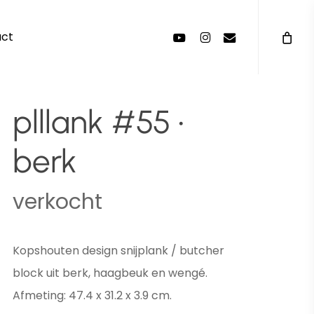
Menu
youtube
instagram
email
act
plllank #55 •
berk
verkocht
Kopshouten design snijplank / butcher
block uit berk, haagbeuk en wengé.
Afmeting: 47.4 x 31.2 x 3.9 cm.