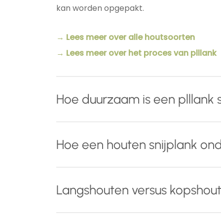
kan worden opgepakt.
→ Lees meer over alle houtsoorten
→ Lees meer over het proces van plllank
Hoe duurzaam is een plllank s
Naast het gebruik van hoog
kwalitatief en
Hoe een houten snijplank o
houten snijplank drie behandelingen die 
Tijdens het schuurproces worden de
v
Met een paar eenvoudige aandachtspunten 
Langshouten versus kopshout
u uw snijplank zonder zorgen met water
Voor dagelijks gebruik:
behouden.
Een
langshouten snijplank
is een sterke, 