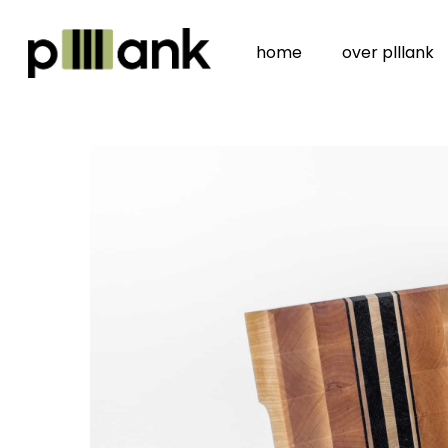
Skip
to
home
over plllank
main
content