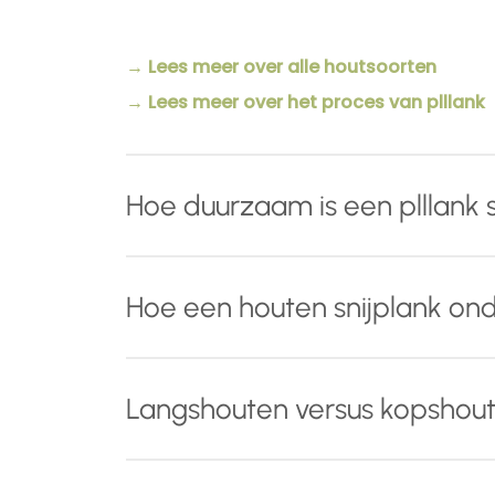
→ Lees meer over alle houtsoorten
→ Lees meer over het proces van plllank
Hoe duurzaam is een plllank s
Naast het gebruik van hoog
kwalitatief en
Hoe een houten snijplank o
houten snijplank drie behandelingen die 
Tijdens het schuurproces worden de
v
Met een paar eenvoudige aandachtspunten 
Langshouten versus kopshout
u uw snijplank zonder zorgen met water
Voor dagelijks gebruik:
behouden.
Een
langshouten snijplank
is een sterke, 
Na het opschuren, wordt elke snijpla