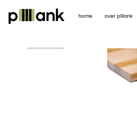
Skip
to
home
over plllank
main
content