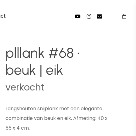
Menu
youtube
instagram
email
act
plllank #68 •
beuk | eik
verkocht
Langshouten snijplank met een elegante
combinatie van beuk en eik. Afmeting: 40 x
55 x 4 cm.