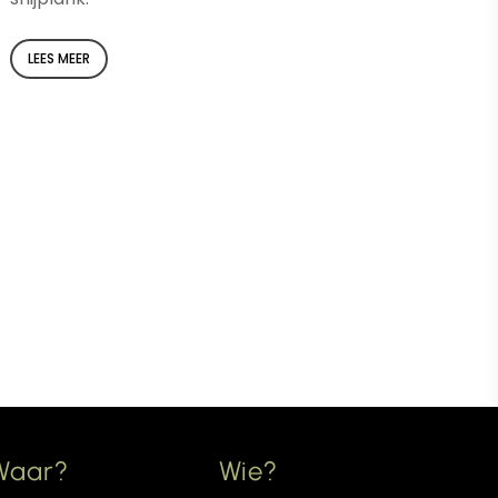
LEES MEER
Waar?
Wie?