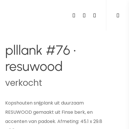
Menu
youtube
instagram
email
plllank #76 •
resuwood
verkocht
Kopshouten snijplank uit duurzaam
RESUWOOD gemaakt uit Finse berk, en
accenten van padoek. Afmeting: 45.1 x 29.8