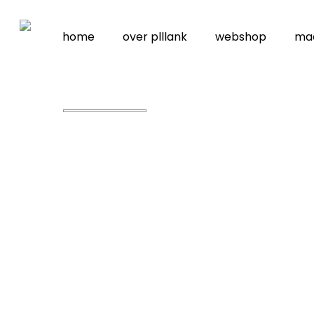
Skip
to
home
over plllank
webshop
ma
main
content