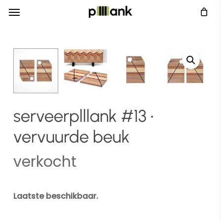
Menu
Skip
Menu
to
main
content
serveerplllank #13 •
vervuurde beuk
verkocht
Laatste beschikbaar.