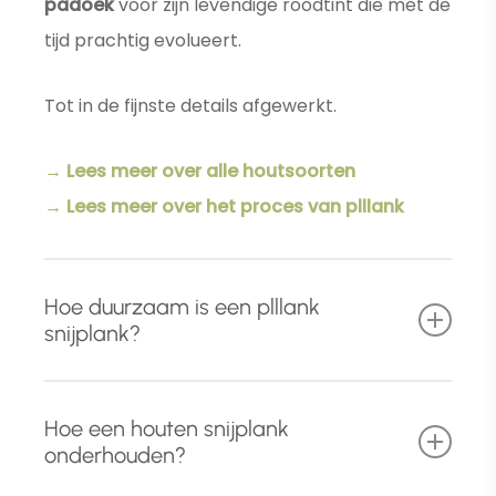
padoek
voor zijn levendige roodtint die met de
tijd prachtig evolueert.
Tot in de fijnste details afgewerkt.
→ Lees meer over alle houtsoorten
→ Lees meer over het proces van plllank
Hoe duurzaam is een plllank
snijplank?
Naast het gebruik van hoog
kwalitatief en
Hoe een houten snijplank
foutvrij massief hardhout
, ondergaat iedere
onderhouden?
houten snijplank drie behandelingen die