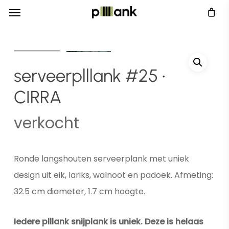
Menu
Skip
Menu
to
main
content
serveerplllank #25 •
CIRRA
verkocht
Ronde langshouten serveerplank met uniek
design uit eik, lariks, walnoot en padoek. Afmeting:
32.5 cm diameter, 1.7 cm hoogte.
Iedere plllank snijplank is uniek. Deze is helaas