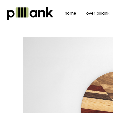
Skip
to
home
over plllank
main
content