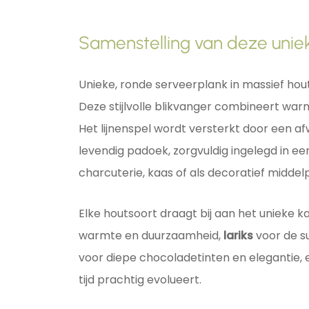
Samenstelling van deze uniek
Unieke, ronde serveerplank in massief hout
Deze stijlvolle blikvanger combineert war
Het lijnenspel wordt versterkt door een a
levendig padoek, zorgvuldig ingelegd in ee
charcuterie, kaas of als decoratief middelp
Elke houtsoort draagt bij aan het unieke k
warmte en duurzaamheid,
lariks
voor de su
voor diepe chocoladetinten en elegantie,
tijd prachtig evolueert.