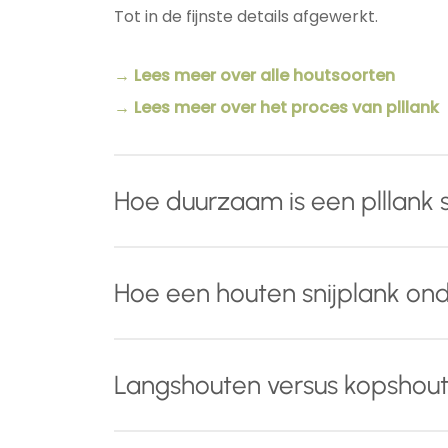
Tot in de fijnste details afgewerkt.
→ Lees meer over alle houtsoorten
→ Lees meer over het proces van plllank
Hoe duurzaam is een plllank s
Naast het gebruik van hoog
kwalitatief en
Hoe een houten snijplank o
houten snijplank drie behandelingen die 
Tijdens het schuurproces worden de
v
Met een paar eenvoudige aandachtspunten 
Langshouten versus kopshout
u uw snijplank zonder zorgen met water
Voor dagelijks gebruik:
behouden.
Een
langshouten snijplank
is een sterke, 