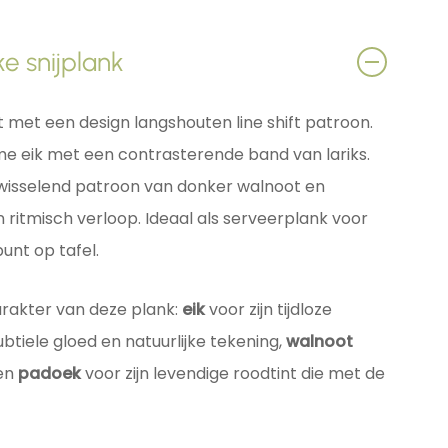
e snijplank
 met een design langshouten line shift patroon.
me eik met een contrasterende band van lariks.
fwisselend patroon van donker walnoot en
n ritmisch verloop. Ideaal als serveerplank voor
unt op tafel.
arakter van deze plank:
eik
voor zijn tijdloze
btiele gloed en natuurlijke tekening,
walnoot
 en
padoek
voor zijn levendige roodtint die met de