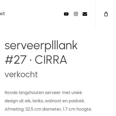
Menu
youtube
instagram
email
act
serveerplllank
#27 • CIRRA
verkocht
Ronde langshouten serveer met uniek
design uit eik, lariks, walnoot en padoek.
Afmeting: 32.5 cm diameter, 1.7 cm hoogte.