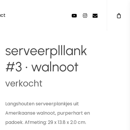
Menu
youtube
instagram
email
act
serveerplllank
#3 • walnoot
verkocht
Langshouten serveerplankjes uit
Amerikaanse walnoot, purperhart en
padoek. Afmeting: 29 x 13.8 x 2.0 cm.