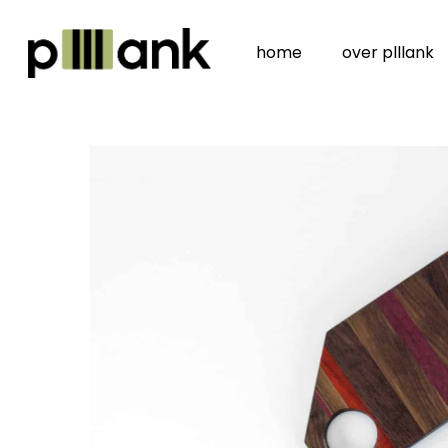
Skip
to
home
over plllank
main
content