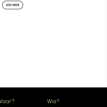
LEES MEER
Waar?
Wie?