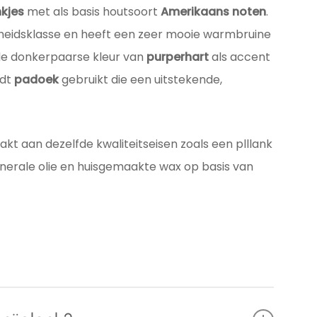
nkjes
met als basis houtsoort
Amerikaans noten
.
heidsklasse en heeft een zeer mooie warmbruine
de donkerpaarse kleur van
purperhart
als accent
rdt
padoek
gebruikt die een uitstekende,
kt aan dezelfde kwaliteitseisen zoals een plllank
inerale olie en huisgemaakte wax op basis van